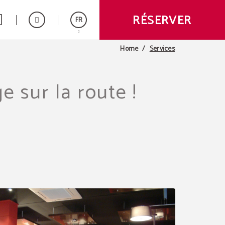
RÉSERVER
FR
Services
Home
Español
English
e sur la route !